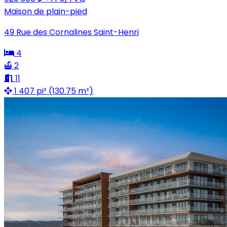
Maison de plain-pied
49 Rue des Cornalines Saint-Henri
4
2
11
1 407 pi² (130.75 m²)