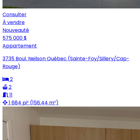
Consulter
À vendre
Nouveauté
575 000 $
Appartement
3735 Boul. Neilson Québec (Sainte-Foy/Sillery/Cap-
Rouge)
2
2
11
1 684 pi² (156.44 m²)