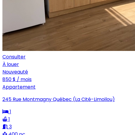
Consulter
À louer
Nouveauté
850 $ / mois
Appartement
245 Rue Montmagny Québec (La Cité-Limoilou)
1
1
3
400 pc