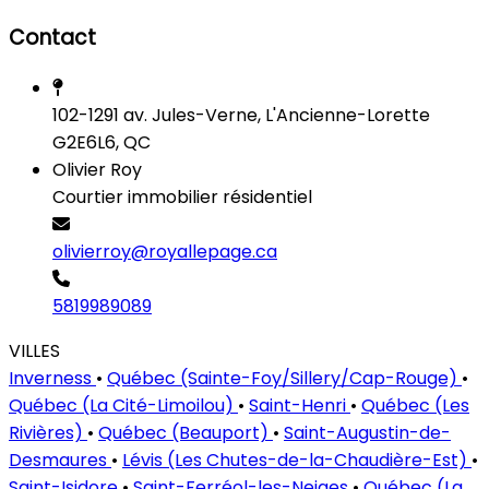
Contact
102-1291 av. Jules-Verne, L'Ancienne-Lorette
G2E6L6, QC
Olivier Roy
Courtier immobilier résidentiel
olivierroy@royallepage.ca
5819989089
VILLES
Inverness
•
Québec (Sainte-Foy/Sillery/Cap-Rouge)
•
Québec (La Cité-Limoilou)
•
Saint-Henri
•
Québec (Les
Rivières)
•
Québec (Beauport)
•
Saint-Augustin-de-
Desmaures
•
Lévis (Les Chutes-de-la-Chaudière-Est)
•
Saint-Isidore
•
Saint-Ferréol-les-Neiges
•
Québec (La