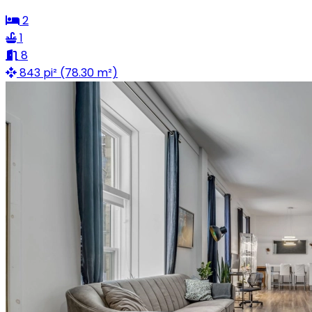
2
1
8
843 pi² (78.30 m²)