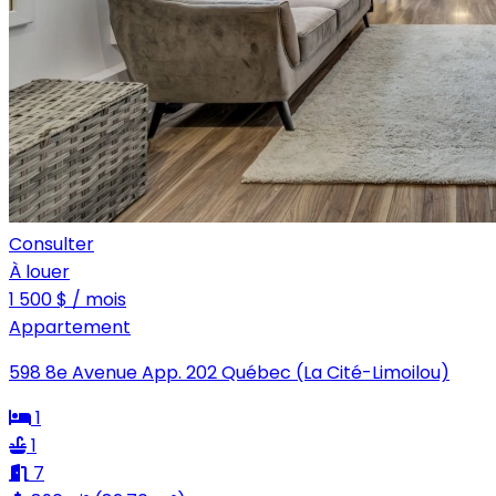
Consulter
À louer
1 500 $ / mois
Appartement
598 8e Avenue App. 202 Québec (La Cité-Limoilou)
1
1
7