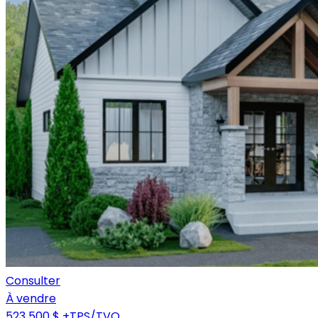
Consulter
À vendre
523 500 $
+TPS/TVQ