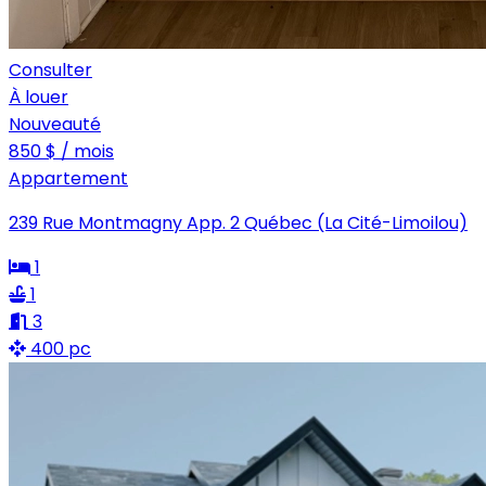
Consulter
À louer
Nouveauté
850 $ / mois
Appartement
239 Rue Montmagny App. 2 Québec (La Cité-Limoilou)
1
1
3
400 pc