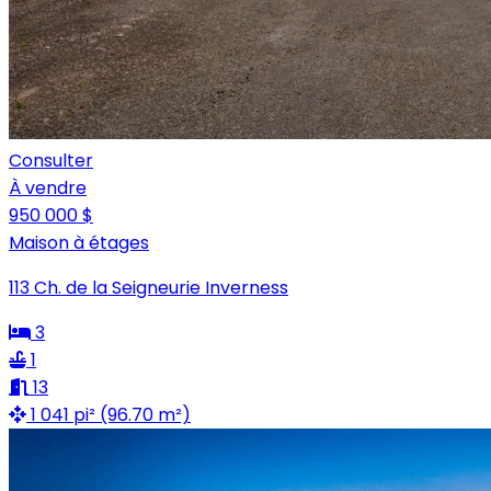
Consulter
À vendre
950 000 $
Maison à étages
113 Ch. de la Seigneurie Inverness
3
1
13
1 041 pi² (96.70 m²)