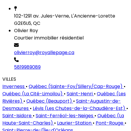
102-1291 av. Jules-Verne, L'Ancienne-Lorette
G2E6L6, QC
Olivier Roy
Courtier immobilier résidentiel
olivierroy@royallepage.ca
5819989089
VILLES
Inverness
•
Québec (Sainte-Foy/Sillery/Cap-Rouge)
•
Québec (La Cité-Limoilou)
•
Saint-Henri
•
Québec (Les
Rivières)
•
Québec (Beauport)
•
Saint-Augustin-de-
Desmaures
•
Lévis (Les Chutes-de-la-Chaudière-Est)
•
Saint-Isidore
•
Saint-Ferréol-les-Neiges
•
Québec (La
Haute-Saint-Charles)
•
Laurier-Station
•
Pont-Rouge
•
Saint-Pierre-de-l'Île-d'Orléans