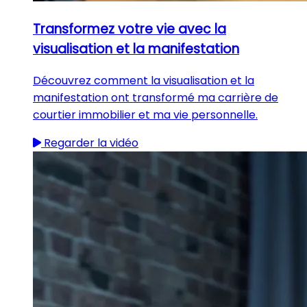
Transformez votre vie avec la
visualisation et la manifestation
Découvrez comment la visualisation et la
manifestation ont transformé ma carrière de
courtier immobilier et ma vie personnelle.
Regarder la vidéo